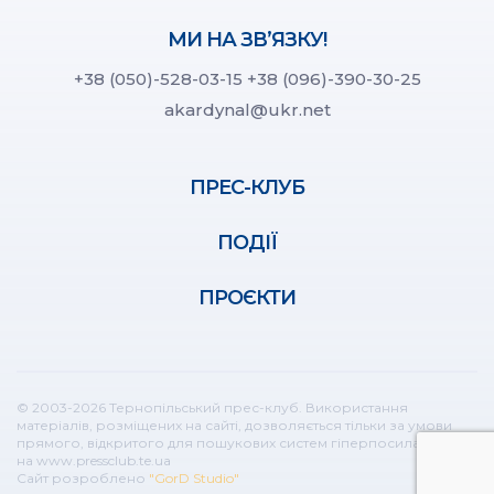
МИ НА ЗВ’ЯЗКУ!
+38 (050)-528-03-15
+38 (096)-390-30-25
akardynal@ukr.net
ПРЕС-КЛУБ
ПОДІЇ
ПРОЄКТИ
© 2003-2026 Тернопільський прес-клуб. Використання
матеріалів, розміщених на сайті, дозволяється тільки за умови
прямого, відкритого для пошукових систем гіперпосилання
на www.pressclub.te.ua
Сайт розроблено
"GorD Studio"