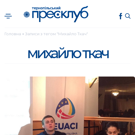
Головна
Записи з тегом "Михайло Ткач"
●
михайло ткач