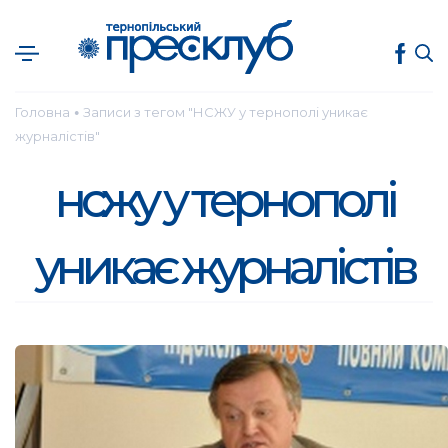
Головна
Записи з тегом "НСЖУ у тернополі уникає
●
журналістів"
нсжу у тернополі
уникає журналістів