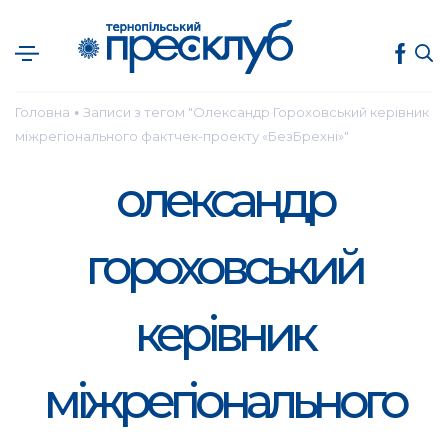
Головна
Записи з тегом "Олександр Гороховський керівник
●
міжрегіонального фактчек-проекту «БезБрехні»"
олександр
гороховський
керівник
міжрегіонального