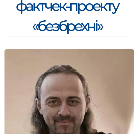
фактчек-проекту
«безбрехні»