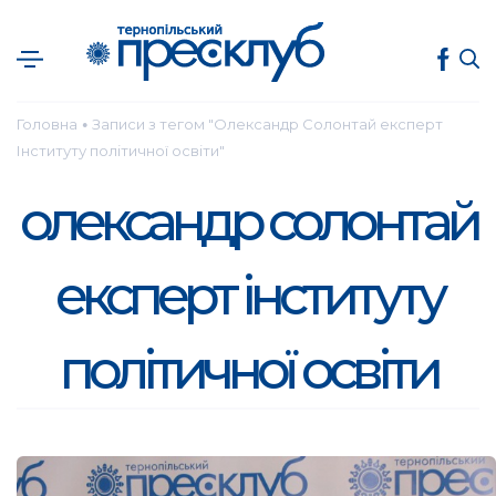
Головна
Записи з тегом "Олександр Солонтай експерт
●
Інституту політичної освіти"
олександр солонтай
експерт інституту
політичної освіти