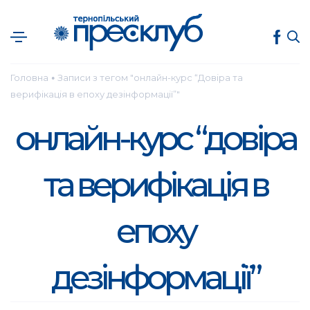
Головна
Записи з тегом "онлайн-курс “Довіра та
●
верифікація в епоху дезінформації”"
онлайн-курс “довіра
та верифікація в
епоху
дезінформації”