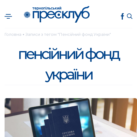
Головна
Записи з тегом "Пенсійний фонд України"
●
пенсійний фонд
україни