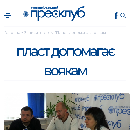
Головна
Записи з тегом "Пласт допомагає воякам"
●
пласт допомагає
воякам