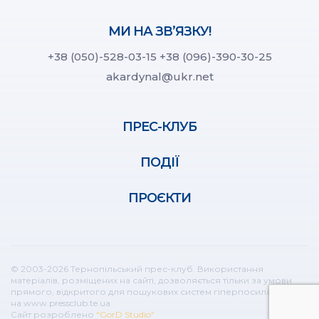
МИ НА ЗВ’ЯЗКУ!
+38 (050)-528-03-15
+38 (096)-390-30-25
akardynal@ukr.net
ПРЕС-КЛУБ
ПОДІЇ
ПРОЄКТИ
© 2003-2026 Тернопільський прес-клуб. Використання
матеріалів, розміщених на сайті, дозволяється тільки за умови
прямого, відкритого для пошукових систем гіперпосилання
на www.pressclub.te.ua
Сайт розроблено
"GorD Studio"