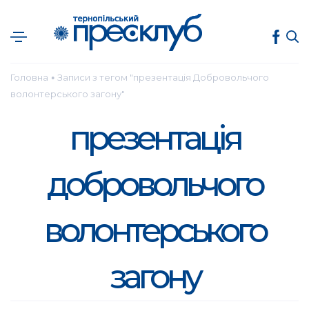
Головна
Записи з тегом "презентація Добровольчого
●
волонтерського загону"
презентація
добровольчого
волонтерського
загону