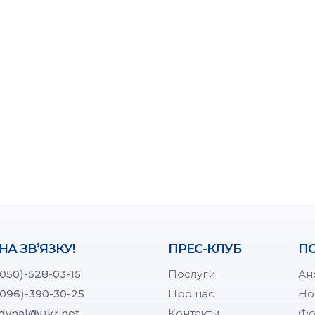
НА ЗВ’ЯЗКУ!
ПРЕС-КЛУБ
ПО
(050)-528-03-15
Послуги
Ан
(096)-390-30-25
Про нас
Но
dynal@ukr.net
Контакти
Фо