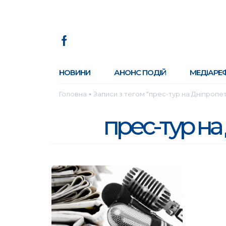
НОВИНИ
АНОНС ПОДІЙ
МЕДІАРЕ
Головна
Записи з тегом "прес-тур на Дніпроп
●
прес-тур н