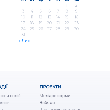
1
2
3
4
5
6
7
8
9
10
11
12
13
14
15
16
17
18
19
20
21
22
23
24
25
26
27
28
29
30
31
« Лип
ДІЇ
ПРОЄКТИ
онси подій
Медіареформи
вини
Вибори
то
Школа журналістики