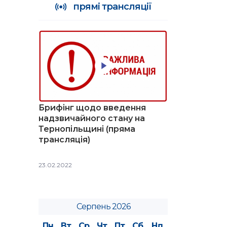
прямі трансляції
Брифінг щодо введення
надзвичайного стану на
Тернопільщині (пряма
трансляція)
23.02.2022
Серпень 2026
Пн
Вт
Ср
Чт
Пт
Сб
Нд