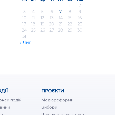
1
2
3
4
5
6
7
8
9
10
11
12
13
14
15
16
17
18
19
20
21
22
23
24
25
26
27
28
29
30
31
« Лип
ДІЇ
ПРОЄКТИ
онси подій
Медіареформи
вини
Вибори
то
Школа журналістики