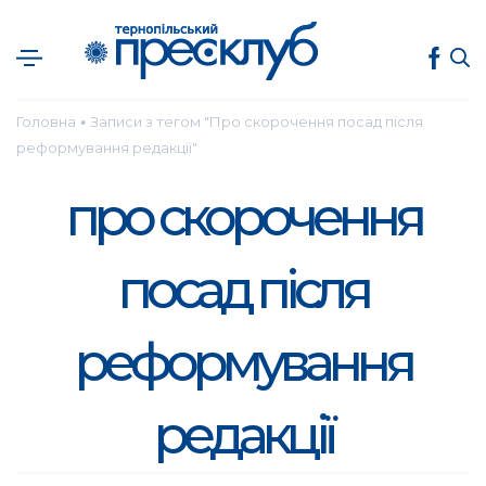
Головна
Записи з тегом "Про скорочення посад після
●
реформування редакції"
про скорочення
посад після
реформування
редакції