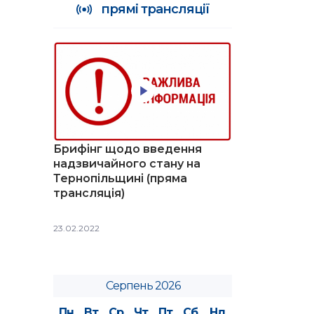
прямі трансляції
Брифінг щодо введення
надзвичайного стану на
Тернопільщині (пряма
трансляція)
23.02.2022
Серпень 2026
Пн
Вт
Ср
Чт
Пт
Сб
Нд