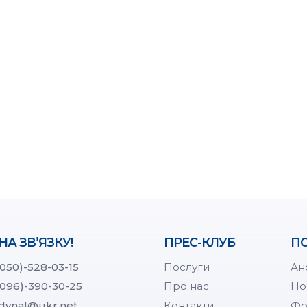
НА ЗВ’ЯЗКУ!
ПРЕС-КЛУБ
ПО
(050)-528-03-15
Послуги
Ан
(096)-390-30-25
Про нас
Но
dynal@ukr.net
Контакти
Фо