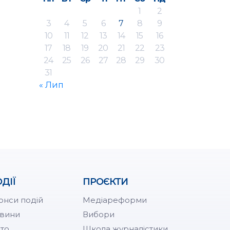
1
2
3
4
5
6
7
8
9
10
11
12
13
14
15
16
17
18
19
20
21
22
23
24
25
26
27
28
29
30
31
« Лип
ДІЇ
ПРОЄКТИ
онси подій
Медіареформи
вини
Вибори
то
Школа журналістики