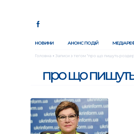
НОВИНИ
АНОНС ПОДІЙ
МЕДІАРЕ
Головна
Записи з тегом "про що пишуть розде
●
про що пишуть