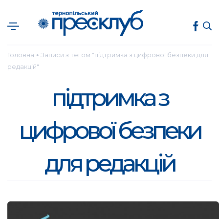
Головна
Записи з тегом "підтримка з цифрової безпеки для
●
редакцій"
підтримка з
цифрової безпеки
для редакцій