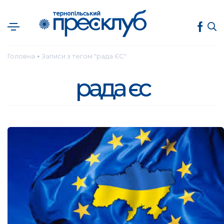
Головна
Записи з тегом "рада ЄС"
●
рада єс