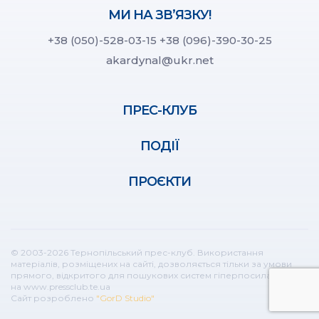
МИ НА ЗВ’ЯЗКУ!
+38 (050)-528-03-15
+38 (096)-390-30-25
akardynal@ukr.net
ПРЕС-КЛУБ
ПОДІЇ
ПРОЄКТИ
© 2003-2026 Тернопільський прес-клуб. Використання
матеріалів, розміщених на сайті, дозволяється тільки за умови
прямого, відкритого для пошукових систем гіперпосилання
на www.pressclub.te.ua
Сайт розроблено
"GorD Studio"