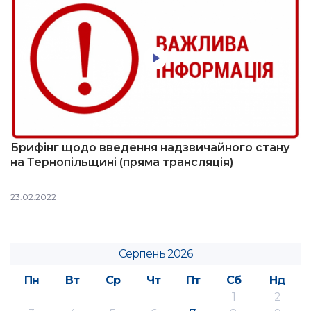
Брифінг щодо введення надзвичайного стану
на Тернопільщині (пряма трансляція)
23.02.2022
Серпень 2026
Пн
Вт
Ср
Чт
Пт
Сб
Нд
1
2