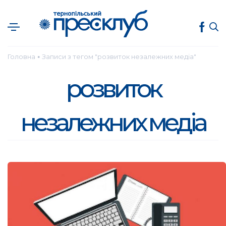
Головна
Записи з тегом "розвиток незалежних медіа"
●
розвиток
незалежних медіа