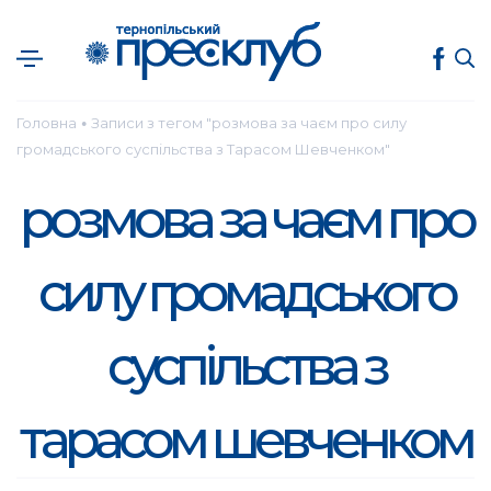
Головна
Записи з тегом "розмова за чаєм про силу
●
громадського суспільства з Тарасом Шевченком"
розмова за чаєм про
силу громадського
суспільства з
тарасом шевченком