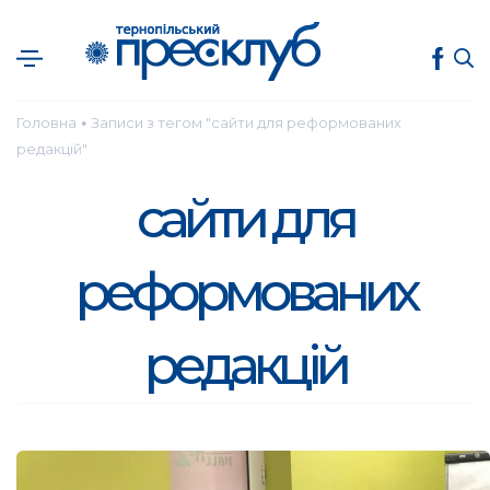
Головна
Записи з тегом "сайти для реформованих
●
редакцій"
сайти для
реформованих
редакцій