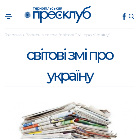
Головна
Записи з тегом "світові ЗМІ про Україну"
●
світові змі про
україну