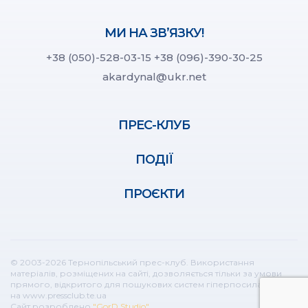
МИ НА ЗВ’ЯЗКУ!
+38 (050)-528-03-15
+38 (096)-390-30-25
akardynal@ukr.net
ПРЕС-КЛУБ
ПОДІЇ
ПРОЄКТИ
© 2003-2026 Тернопільський прес-клуб. Використання
матеріалів, розміщених на сайті, дозволяється тільки за умови
прямого, відкритого для пошукових систем гіперпосилання
на www.pressclub.te.ua
Сайт розроблено
"GorD Studio"