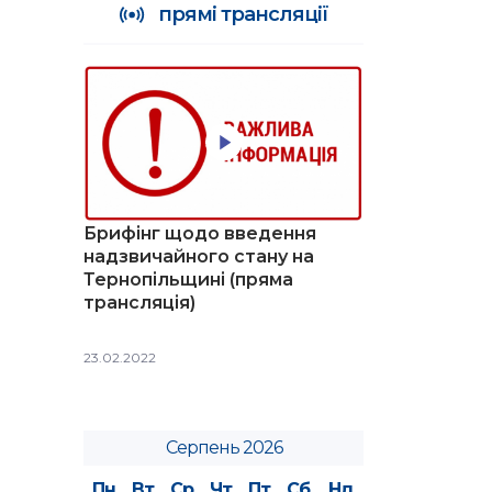
прямі трансляції
Брифінг щодо введення
надзвичайного стану на
Тернопільщині (пряма
трансляція)
23.02.2022
Серпень 2026
Пн
Вт
Ср
Чт
Пт
Сб
Нд