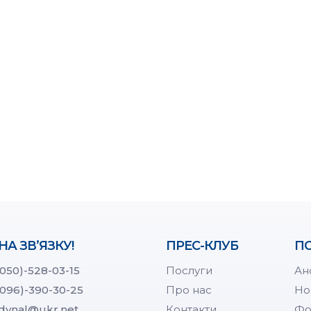
НА ЗВ’ЯЗКУ!
ПРЕС-КЛУБ
ПО
(050)-528-03-15
Послуги
Ан
(096)-390-30-25
Про нас
Но
dynal@ukr.net
Контакти
Фо