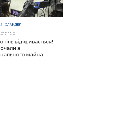
И
СЛАЙДЕР
017, 12:04
опіль відкривається!
очали з
нального майна