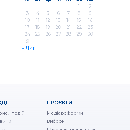
1
2
3
4
5
6
7
8
9
10
11
12
13
14
15
16
17
18
19
20
21
22
23
24
25
26
27
28
29
30
31
« Лип
ДІЇ
ПРОЄКТИ
онси подій
Медіареформи
вини
Вибори
то
Школа журналістики