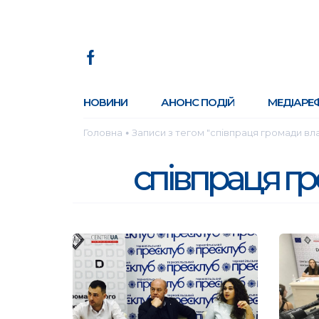
НОВИНИ
АНОНС ПОДІЙ
МЕДІАРЕ
Головна
Записи з тегом "співпраця громади вла
●
співпраця гр