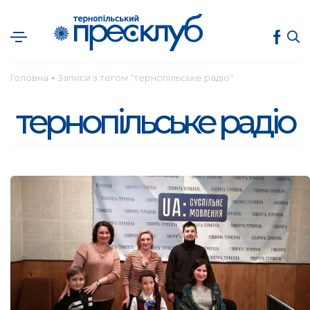
Головна
Записи з тегом "тернопільське радіо"
●
тернопільське радіо