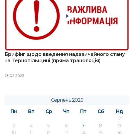
Брифінг щодо введення надзвичайного стану
на Тернопільщині (пряма трансляція)
23.02.2022
Серпень 2026
Пн
Вт
Ср
Чт
Пт
Сб
Нд
1
2
3
4
5
6
7
8
9
10
11
12
13
14
15
16