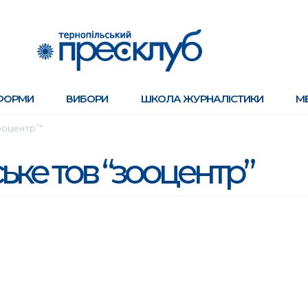
ФОРМИ
ВИБОРИ
ШКОЛА ЖУРНАЛІСТИКИ
М
ооцентр”"
ьке тов “зооцентр”