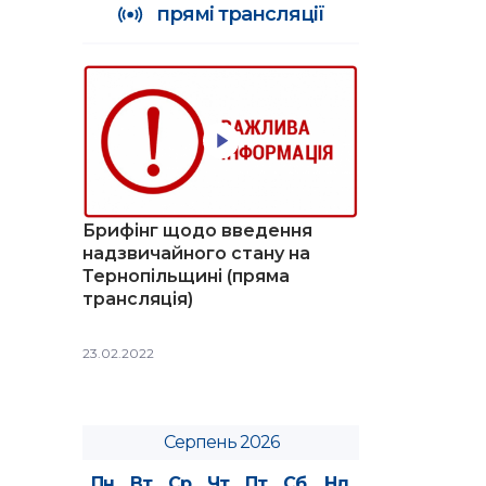
прямі трансляції
Брифінг щодо введення
надзвичайного стану на
Тернопільщині (пряма
трансляція)
23.02.2022
Серпень 2026
Пн
Вт
Ср
Чт
Пт
Сб
Нд