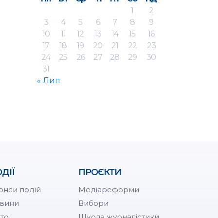
1
2
3
4
5
6
7
8
9
10
11
12
13
14
15
16
17
18
19
20
21
22
23
24
25
26
27
28
29
30
31
« Лип
ДІЇ
ПРОЄКТИ
онси подій
Медіареформи
вини
Вибори
то
Школа журналістики