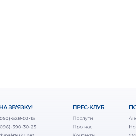
НА ЗВ’ЯЗКУ!
ПРЕС-КЛУБ
ПО
(050)-528-03-15
Послуги
Ан
(096)-390-30-25
Про нас
Но
dynal@ukr.net
Контакти
Фо