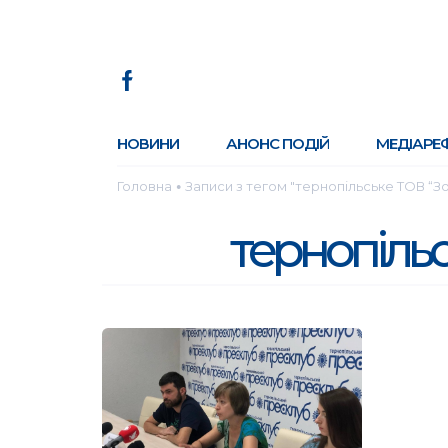
НОВИНИ
АНОНС ПОДІЙ
МЕДІАРЕ
Головна
Записи з тегом "тернопільське ТОВ “З
●
тернопільс