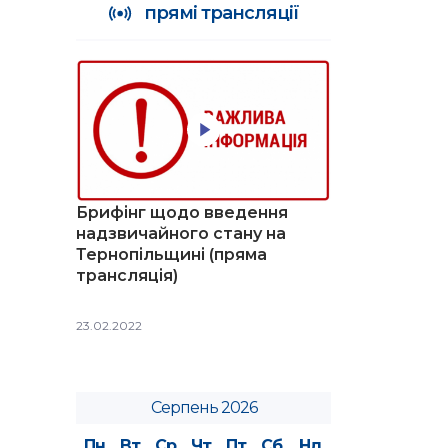
прямі трансляції
Брифінг щодо введення
надзвичайного стану на
Тернопільщині (пряма
трансляція)
23.02.2022
Серпень 2026
Пн
Вт
Ср
Чт
Пт
Сб
Нд