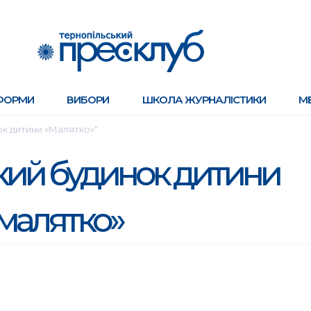
ФОРМИ
ВИБОРИ
ШКОЛА ЖУРНАЛІСТИКИ
М
ок дитини «Малятко»"
кий будинок дитини
малятко»