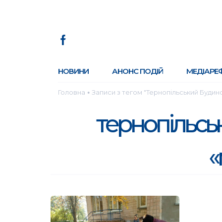
НОВИНИ
АНОНС ПОДІЙ
МЕДІАРЕ
Головна
Записи з тегом "Тернопільський Будин
●
тернопільсь
«