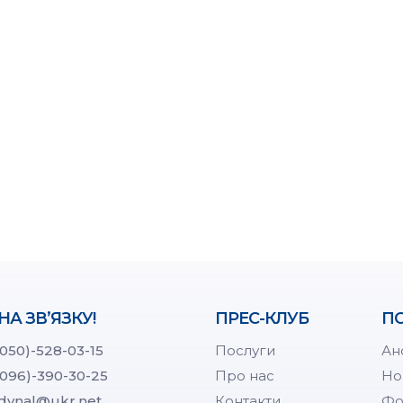
НА ЗВ’ЯЗКУ!
ПРЕС-КЛУБ
ПО
(050)-528-03-15
Послуги
Ан
(096)-390-30-25
Про нас
Но
dynal@ukr.net
Контакти
Фо