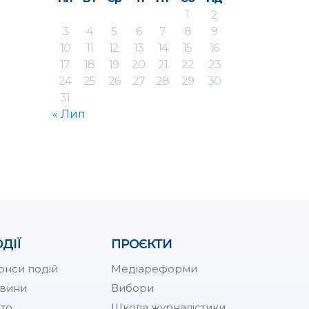
1
2
3
4
5
6
7
8
9
10
11
12
13
14
15
16
17
18
19
20
21
22
23
24
25
26
27
28
29
30
31
« Лип
ДІЇ
ПРОЄКТИ
онси подій
Медіареформи
вини
Вибори
то
Школа журналістики