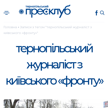
Головна
Записи з тегом "тернопільський журналіст з
●
київського «фронту»"
тернопільський
журналіст з
київського «фронту»