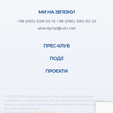
МИ НА ЗВ’ЯЗКУ!
+38 (050)-528-03-15
+38 (096)-390-30-25
akardynal@ukr.net
ПРЕС-КЛУБ
ПОДІЇ
ПРОЄКТИ
© 2003-2026 Тернопільський прес-клуб. Використання
матеріалів, розміщених на сайті, дозволяється тільки за умови
прямого, відкритого для пошукових систем гіперпосилання
на www.pressclub.te.ua
Сайт розроблено
"GorD Studio"