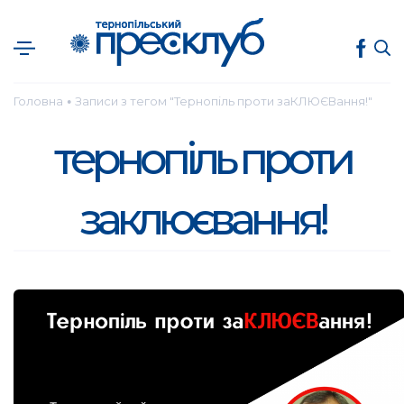
Головна
Записи з тегом "Тернопіль проти заКЛЮЄВання!"
●
тернопіль проти
заклюєвання!