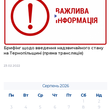
Брифінг щодо введення надзвичайного стану
на Тернопільщині (пряма трансляція)
23.02.2022
Серпень 2026
Пн
Вт
Ср
Чт
Пт
Сб
Нд
1
2
3
4
5
6
7
8
9