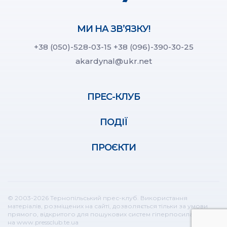
МИ НА ЗВ’ЯЗКУ!
+38 (050)-528-03-15
+38 (096)-390-30-25
akardynal@ukr.net
ПРЕС-КЛУБ
ПОДІЇ
ПРОЄКТИ
© 2003-2026 Тернопільський прес-клуб. Використання
матеріалів, розміщених на сайті, дозволяється тільки за умови
прямого, відкритого для пошукових систем гіперпосилання
на www.pressclub.te.ua