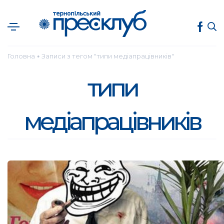
Головна
Записи з тегом "типи медіапрацівників"
●
типи
медіапрацівників