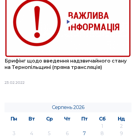
Брифінг щодо введення надзвичайного стану
на Тернопільщині (пряма трансляція)
23.02.2022
Серпень 2026
Пн
Вт
Ср
Чт
Пт
Сб
Нд
1
2
3
4
5
6
7
8
9