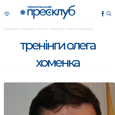
Головна
Записи з тегом "тренінги Олега Хоменка"
●
тренінги олега
хоменка