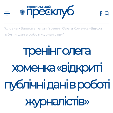
Головна
Записи з тегом "тренінг Олега Хоменка «Відкриті
●
публічні дані в роботі журналістів»"
тренінг олега
хоменка «відкриті
публічні дані в роботі
журналістів»