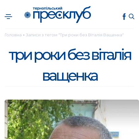
Головна
Записи з тегом "Три роки без Віталія Ващенка"
●
три роки без віталія
ващенка