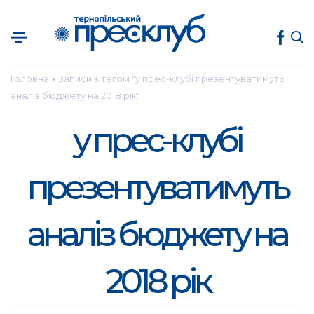
Головна
Записи з тегом "у прес-клубі презентуватимуть
●
аналіз бюджету на 2018 рік"
у прес-клубі
презентуватимуть
аналіз бюджету на
2018 рік