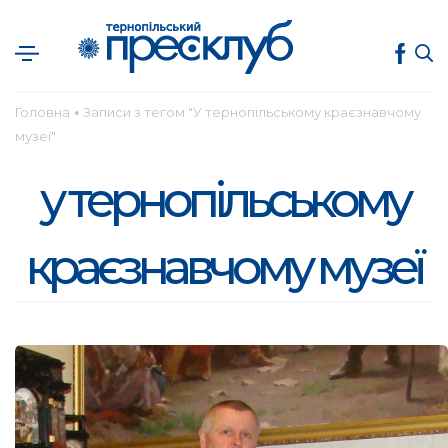
Головна
Записи з тегом "У тернопільському краєзнавчому
●
музеї"
у тернопільському
краєзнавчому музеї