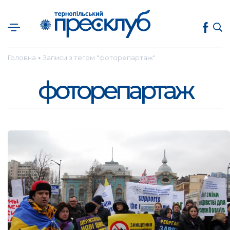
Головна
Записи з тегом "фоторепартаж"
●
фоторепартаж