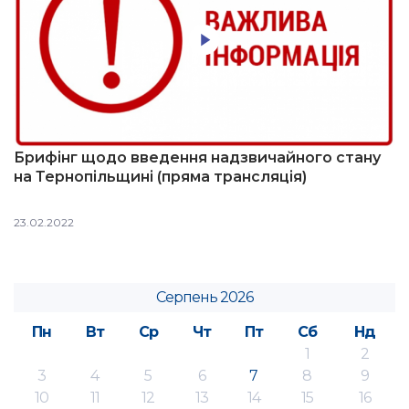
Брифінг щодо введення надзвичайного стану
на Тернопільщині (пряма трансляція)
23.02.2022
Серпень 2026
Пн
Вт
Ср
Чт
Пт
Сб
Нд
1
2
3
4
5
6
7
8
9
10
11
12
13
14
15
16