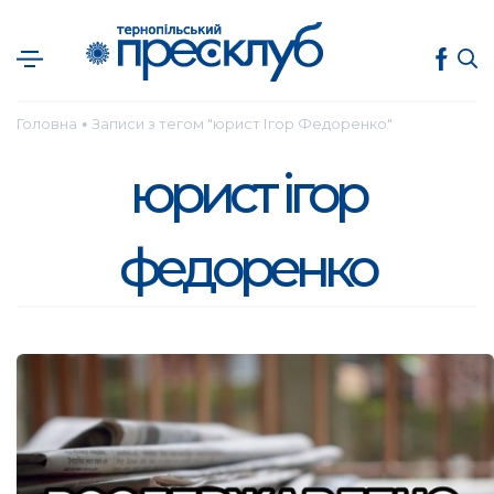
Головна
Записи з тегом "юрист Ігор Федоренко"
●
юрист ігор
федоренко