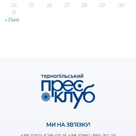
24
25
26
27
28
29
30
31
« Лип
МИ НА ЗВ’ЯЗКУ!
+38 (050)-528-03-15
+38 (096)-390-30-25