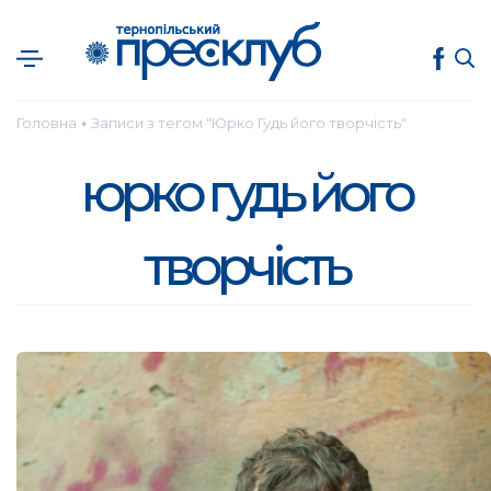
Головна
Записи з тегом "Юрко Гудь його творчість"
●
юрко гудь його
творчість