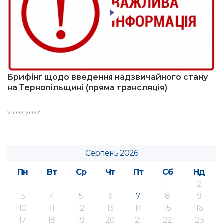
Брифінг щодо введення надзвичайного стану
на Тернопільщині (пряма трансляція)
23.02.2022
Серпень 2026
Пн
Вт
Ср
Чт
Пт
Сб
Нд
1
2
3
4
5
6
7
8
9
10
11
12
13
14
15
16
17
18
19
20
21
22
23