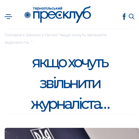
Головна
Записи з тегом "якщо хочуть звільнити
●
журналіста…"
якщо хочуть
звільнити
журналіста…