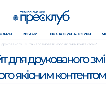
ФОРМИ
ВИБОРИ
ШКОЛА ЖУРНАЛІСТИКИ
М
ля друкованого ЗМІ та наповнювати його якісним контентом»"
йт для друкованого змі
го якісним контентом