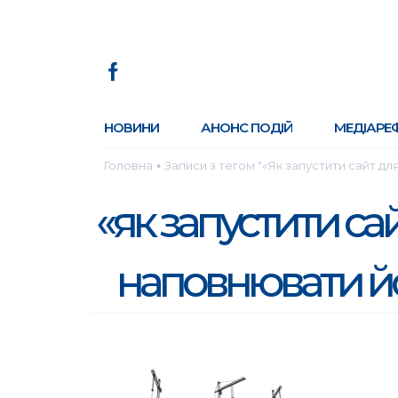
НОВИНИ
АНОНС ПОДІЙ
МЕДІАРЕ
Головна
Записи з тегом "«Як запустити сайт д
●
«як запустити са
наповнювати йо