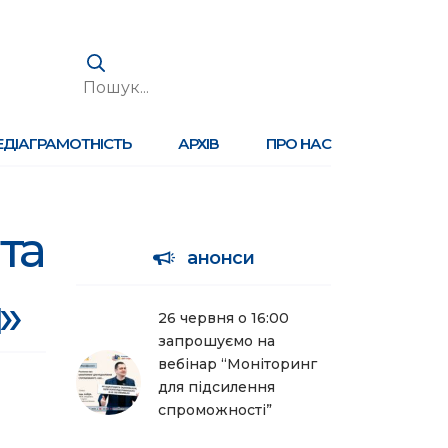
ЕДІАГРАМОТНІСТЬ
АРХІВ
ПРО НАС
 та
анонси
»
26 червня о 16:00
запрошуємо на
вебінар “Моніторинг
для підсилення
спроможності”