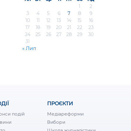
1
2
3
4
5
6
7
8
9
10
11
12
13
14
15
16
17
18
19
20
21
22
23
24
25
26
27
28
29
30
31
« Лип
ДІЇ
ПРОЄКТИ
онси подій
Медіареформи
вини
Вибори
то
Школа журналістики