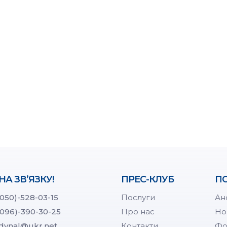
НА ЗВ’ЯЗКУ!
ПРЕС-КЛУБ
ПО
(050)-528-03-15
Послуги
Ан
(096)-390-30-25
Про нас
Но
dynal@ukr.net
Контакти
Фо