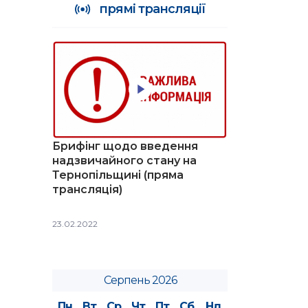
прямі трансляції
Брифінг щодо введення
надзвичайного стану на
Тернопільщині (пряма
трансляція)
23.02.2022
Серпень 2026
Пн
Вт
Ср
Чт
Пт
Сб
Нд