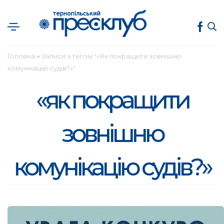
Головна
Записи з тегом "«Як покращити зовнішню
●
комунікацію судів?»"
«як покращити
зовнішню
комунікацію судів?»