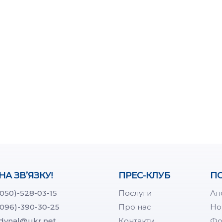
НА ЗВ’ЯЗКУ!
ПРЕС-КЛУБ
ПО
(050)-528-03-15
Послуги
Ан
(096)-390-30-25
Про нас
Но
dynal@ukr.net
Контакти
Фо