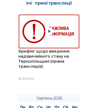
прямі трансляції
Брифінг щодо введення
надзвичайного стану на
Тернопільщині (пряма
трансляція)
23.02.2022
Серпень 2026
Пн
Вт
Ср
Чт
Пт
Сб
Нд