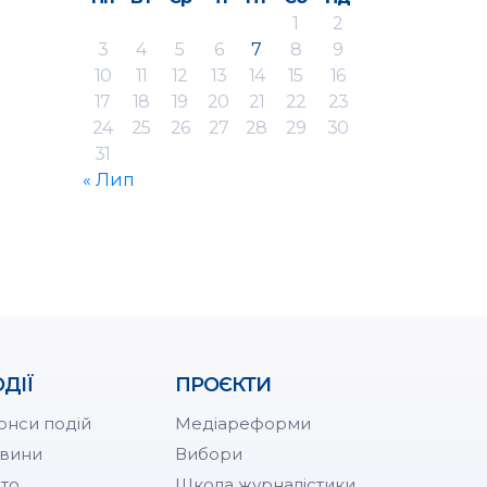
1
2
3
4
5
6
7
8
9
10
11
12
13
14
15
16
17
18
19
20
21
22
23
24
25
26
27
28
29
30
31
« Лип
ДІЇ
ПРОЄКТИ
онси подій
Медіареформи
вини
Вибори
то
Школа журналістики