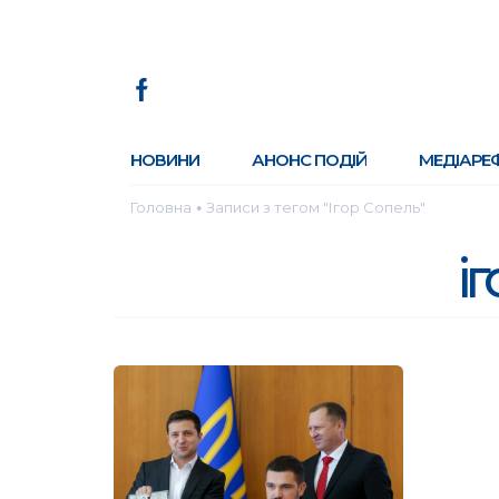
НОВИНИ
АНОНС ПОДІЙ
МЕДІАРЕ
Головна
Записи з тегом "Ігор Сопель"
●
і