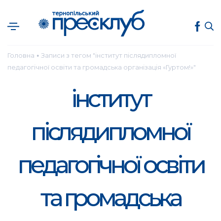
Головна
Записи з тегом "інститут післядипломної
●
педагогічної освіти та громадська організація «Гуртом!»"
інститут
післядипломної
педагогічної освіти
та громадська