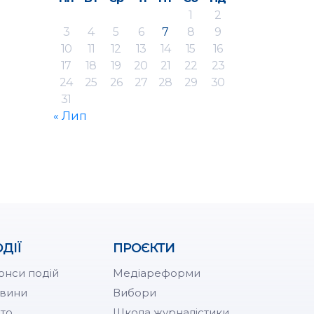
1
2
3
4
5
6
7
8
9
10
11
12
13
14
15
16
17
18
19
20
21
22
23
24
25
26
27
28
29
30
31
« Лип
ДІЇ
ПРОЄКТИ
онси подій
Медіареформи
вини
Вибори
то
Школа журналістики