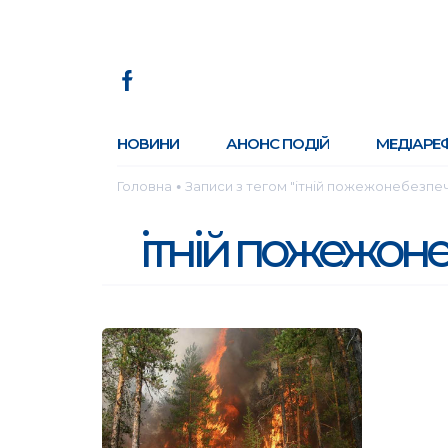
НОВИНИ
АНОНС ПОДІЙ
МЕДІАРЕ
Головна
Записи з тегом "ітній пожежонебезпеч
●
ітній пожежоне