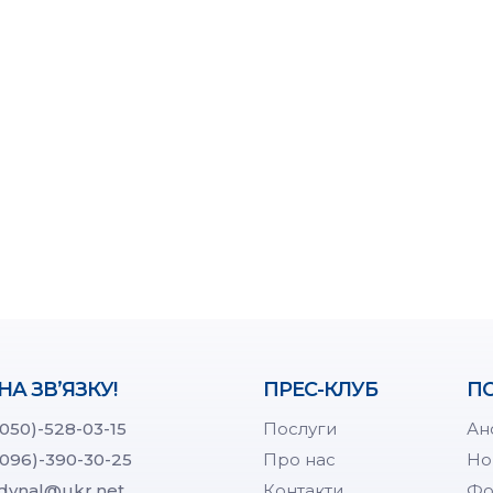
НА ЗВ’ЯЗКУ!
ПРЕС-КЛУБ
ПО
(050)-528-03-15
Послуги
Ан
(096)-390-30-25
Про нас
Но
dynal@ukr.net
Контакти
Фо