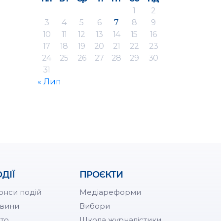
1
2
3
4
5
6
7
8
9
10
11
12
13
14
15
16
17
18
19
20
21
22
23
24
25
26
27
28
29
30
31
« Лип
ДІЇ
ПРОЄКТИ
онси подій
Медіареформи
вини
Вибори
то
Школа журналістики