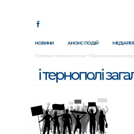
НОВИНИ
АНОНС ПОДІЙ
МЕДІАРЕ
Головна
Записи з тегом "і Тернополі загальноу
●
і тернополі заг