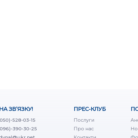
НА ЗВ’ЯЗКУ!
ПРЕС-КЛУБ
ПО
(050)-528-03-15
Послуги
Ан
(096)-390-30-25
Про нас
Но
dynal@ukr.net
Контакти
Фо