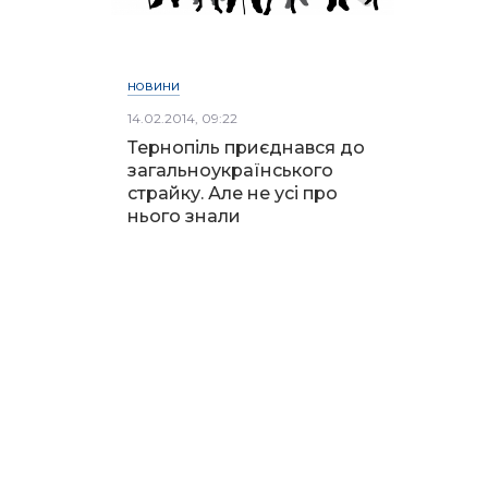
НОВИНИ
14.02.2014, 09:22
Тернопіль приєднався до
загальноукраїнського
страйку. Але не усі про
нього знали