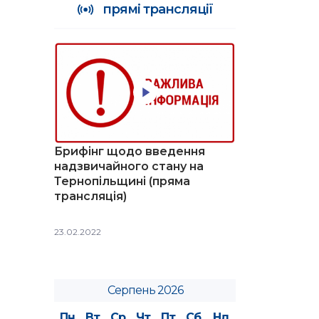
прямі трансляції
Брифінг щодо введення
надзвичайного стану на
Тернопільщині (пряма
трансляція)
23.02.2022
Серпень 2026
Пн
Вт
Ср
Чт
Пт
Сб
Нд