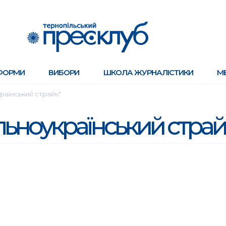
ФОРМИ
ВИБОРИ
ШКОЛА ЖУРНАЛІСТИКИ
М
країнський страйк"
альноукраїнський стра