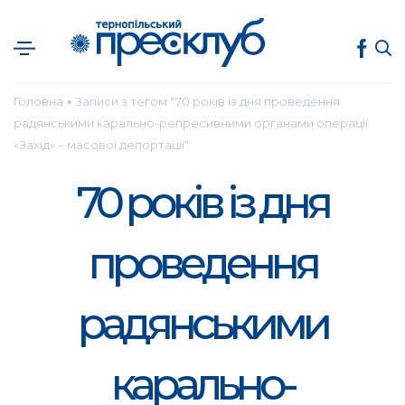
Головна
Записи з тегом "70 років із дня проведення
●
радянськими карально-репресивними органами операції
«Захід» – масової депортації"
70 років із дня
проведення
радянськими
карально-