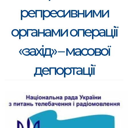
репресивними
органами операції
«захід» – масової
депортації