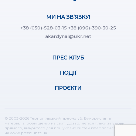
МИ НА ЗВ’ЯЗКУ!
+38 (050)-528-03-15
+38 (096)-390-30-25
akardynal@ukr.net
ПРЕС-КЛУБ
ПОДІЇ
ПРОЄКТИ
© 2003-2026 Тернопільський прес-клуб. Використання
матеріалів, розміщених на сайті, дозволяється тільки за умови
прямого, відкритого для пошукових систем гіперпосилання
на www.pressclub.te.ua