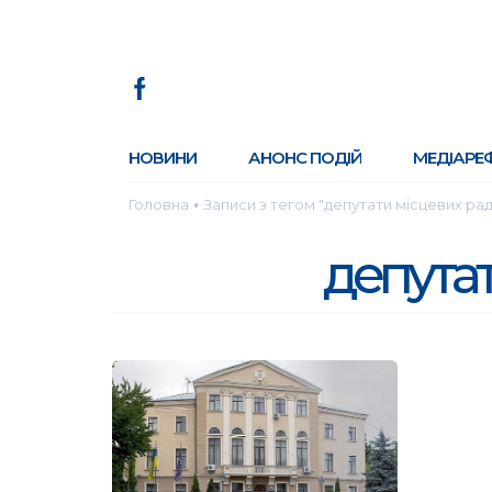
НОВИНИ
АНОНС ПОДІЙ
МЕДІАРЕ
Головна
Записи з тегом "депутати місцевих рад
●
депутат