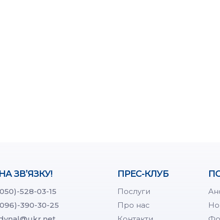
НА ЗВ’ЯЗКУ!
ПРЕС-КЛУБ
ПО
(050)-528-03-15
Послуги
Ан
(096)-390-30-25
Про нас
Но
dynal@ukr.net
Контакти
Фо