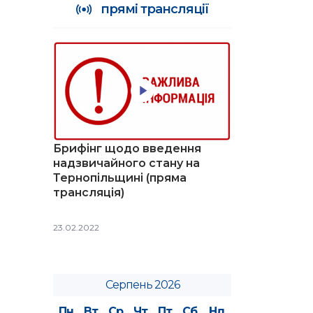
прямі трансляції
Брифінг щодо введення
надзвичайного стану на
Тернопільщині (пряма
трансляція)
23.02.2022
Серпень 2026
Пн
Вт
Ср
Чт
Пт
Сб
Нд