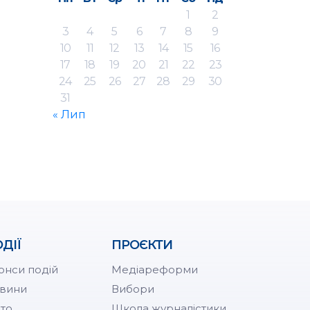
1
2
3
4
5
6
7
8
9
10
11
12
13
14
15
16
17
18
19
20
21
22
23
24
25
26
27
28
29
30
31
« Лип
ДІЇ
ПРОЄКТИ
онси подій
Медіареформи
вини
Вибори
то
Школа журналістики