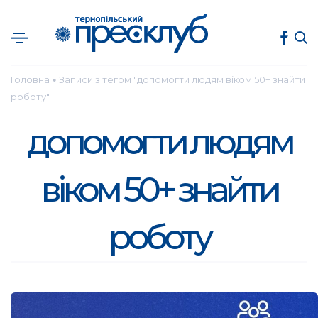
Головна
Записи з тегом "допомогти людям віком 50+ знайти
●
роботу"
допомогти людям
віком 50+ знайти
роботу