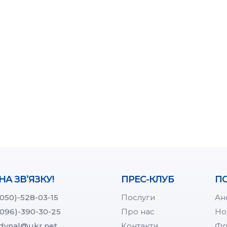
НА ЗВ’ЯЗКУ!
ПРЕС-КЛУБ
ПО
(050)-528-03-15
Послуги
Ан
(096)-390-30-25
Про нас
Но
dynal@ukr.net
Контакти
Фо