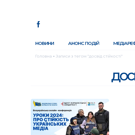
НОВИНИ
АНОНС ПОДІЙ
МЕДІАРЕ
Головна
Записи з тегом "досвід стійкості"
●
досв