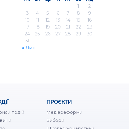
1
2
3
4
5
6
7
8
9
10
11
12
13
14
15
16
17
18
19
20
21
22
23
24
25
26
27
28
29
30
31
« Лип
ДІЇ
ПРОЄКТИ
онси подій
Медіареформи
вини
Вибори
то
Школа журналістики