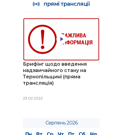
прямі трансляції
Брифінг щодо введення
надзвичайного стану на
Тернопільщині (пряма
трансляція)
23.02.2022
Серпень 2026
Пн
Вт
Ср
Чт
Пт
Сб
Нд