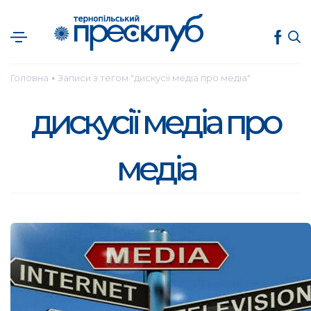
Головна
Записи з тегом "дискусії медіа про медіа"
●
дискусії медіа про
медіа