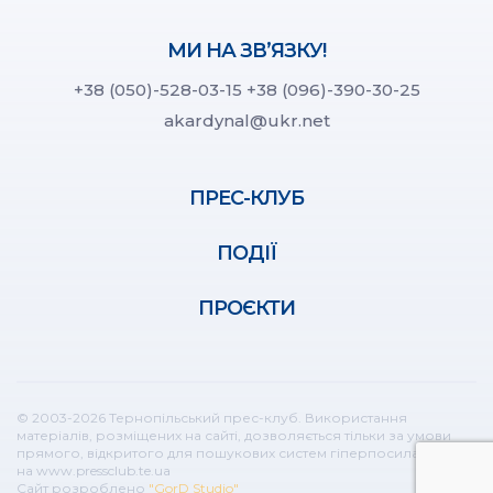
МИ НА ЗВ’ЯЗКУ!
+38 (050)-528-03-15
+38 (096)-390-30-25
akardynal@ukr.net
ПРЕС-КЛУБ
ПОДІЇ
ПРОЄКТИ
© 2003-2026 Тернопільський прес-клуб. Використання
матеріалів, розміщених на сайті, дозволяється тільки за умови
прямого, відкритого для пошукових систем гіперпосилання
на www.pressclub.te.ua
Сайт розроблено
"GorD Studio"