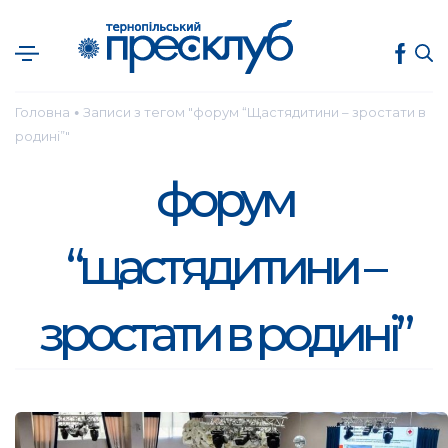
Головна
Записи з тегом "форум “Щастядитини – зростати в
●
родині”"
форум
“щастядитини –
зростати в родині”