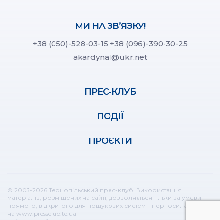
МИ НА ЗВ’ЯЗКУ!
+38 (050)-528-03-15
+38 (096)-390-30-25
akardynal@ukr.net
ПРЕС-КЛУБ
ПОДІЇ
ПРОЄКТИ
© 2003-2026 Тернопільський прес-клуб. Використання
матеріалів, розміщених на сайті, дозволяється тільки за умови
прямого, відкритого для пошукових систем гіперпосилання
на www.pressclub.te.ua