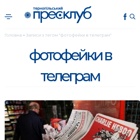
Головна
Записи з тегом "фотофейки в телеграм"
●
фотофейки в
телеграм