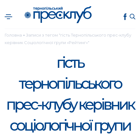
Головна
Записи з тегом "гість Тернопільського прес-клубу
●
керівник Соціологічної групи «Рейтинг»"
гість
тернопільського
прес-клубу керівник
соціологічної групи